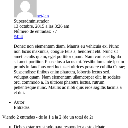
net-lan
Superadministrador
13 octubre, 2015 a las 3:26 am
Número de entradas: 77
#454
Donec non elementum diam. Mauris eu vehicula ex. Nunc
non lacus maximus, congue felis a, hendrerit elit. Nunc sit
amet iaculis quam, eget porttitor quam. Nam varius et ligula
sit amet porttitor. Phasellus a lacus mi. Vestibulum ante ipsum
primis in faucibus orci luctus et ultrices posuere cubilia Curae;
Suspendisse finibus enim pharetra, lobortis lectus sed,
volutpat quam. Nam elementum ullamcorper elit, in sodales
orci commodo a. In ultrices pharetra lectus, rutrum
pellentesque nunc. Mauris ac nibh quis eros sagittis lacinia a
et dui.
Autor
Entradas
Viendo 2 entradas - de la 1 a la 2 (de un total de 2)
Debes estar registrado para responder a este debate.