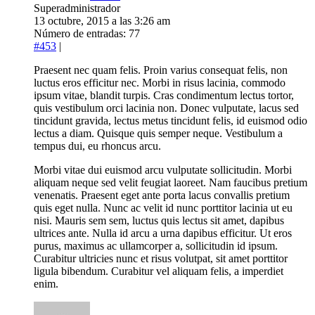
Superadministrador
13 octubre, 2015 a las 3:26 am
Número de entradas: 77
#453
|
Praesent nec quam felis. Proin varius consequat felis, non
luctus eros efficitur nec. Morbi in risus lacinia, commodo
ipsum vitae, blandit turpis. Cras condimentum lectus tortor,
quis vestibulum orci lacinia non. Donec vulputate, lacus sed
tincidunt gravida, lectus metus tincidunt felis, id euismod odio
lectus a diam. Quisque quis semper neque. Vestibulum a
tempus dui, eu rhoncus arcu.
Morbi vitae dui euismod arcu vulputate sollicitudin. Morbi
aliquam neque sed velit feugiat laoreet. Nam faucibus pretium
venenatis. Praesent eget ante porta lacus convallis pretium
quis eget nulla. Nunc ac velit id nunc porttitor lacinia ut eu
nisi. Mauris sem sem, luctus quis lectus sit amet, dapibus
ultrices ante. Nulla id arcu a urna dapibus efficitur. Ut eros
purus, maximus ac ullamcorper a, sollicitudin id ipsum.
Curabitur ultricies nunc et risus volutpat, sit amet porttitor
ligula bibendum. Curabitur vel aliquam felis, a imperdiet
enim.