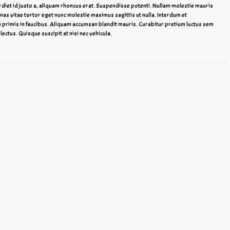
rdiet id justo a, aliquam rhoncus erat. Suspendisse potenti. Nullam molestie mauris
enas vitae tortor eget nunc molestie maximus sagittis ut nulla. Interdum et
primis in faucibus. Aliquam accumsan blandit mauris. Curabitur pretium luctus sem
lectus. Quisque suscipit at nisi nec vehicula.