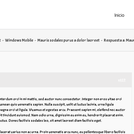
Inicio
t
-
Windows Mobile
-
Mauris sodales purus a dolor laoreet
-
Respuesta a: Maur
#459
 interdum orci in mi mattis, sed auctor nunc consectetur. Integer non eros vitae orci
enean quis venenatis sapien. Nulla suscipit, velit ut luctus lacinia, urna ligula
agna orci ut ligula. Vivamus et egestas arcu. Praesent sapien mi, eleifend nec auctor
rerit tincidunt euismod. Nam odio urna, dignissim eu enim eu, hendrerit placerat enim.
uctus. Donec facilisis sodales leo, sit amet laoreet diam facilisis eget.
lacerat varius non ac urna. Proin venenatis arcu nunc, eu pellentesque libero facilisis