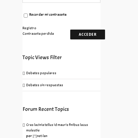
Recordar mi contraseña
Registro
Contraseña perdida
ACCEDER
Topic Views Filter
Debates populares
Debates sin respuestas
Forum Recent Topics
Cras lacinia tellus id mauris finibus lacus
molestie
por
net-lan