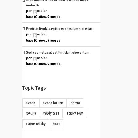
molestie
por
net-lan
hace 10 años, 9 meses
Proin at ligula sagittis vestibulum nisi vitae
por
net-lan
hace 10 años, 9 meses
Sed nec metus at est tincidunt elementum
por
net-lan
hace 10 años, 9 meses
Topic Tags
avada
avada forum
demo
forum
reply test
sticky test
super sticky
test