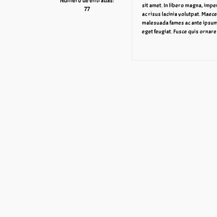
Número de entradas:
sit amet. In libero magna, impe
77
ac risus lacinia volutpat. Maec
malesuada fames ac ante ipsum 
eget feugiat. Fusce quis ornare 