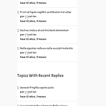
hace 10 años, 9 meses
Proin at ligula sagittis vestibulum nisi vitae
por
net-lan
hace 10 años, 9 meses
Sed nec metus at est tincidunt elementum
por
net-lan
hace 10 años, 9 meses
Nulla egestas nulla eu nulla suscipit molestie
por
net-lan
hace 10 años, 9 meses
Topics With Recent Replies
Aenean fringilla sapien justo
por
net-lan
hace 10 años, 7 meses
Cras lacinia tellus id mauris finibus lacus