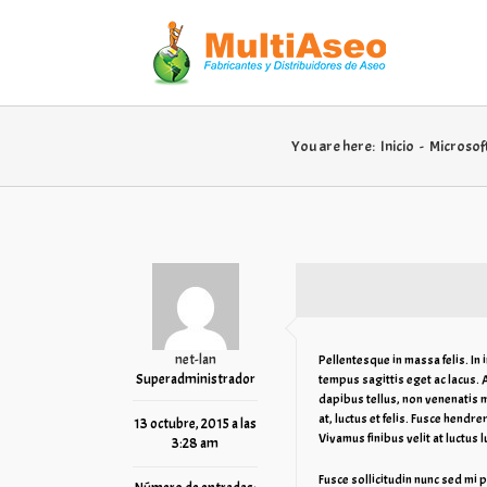
You are here:
Inicio
-
Microsof
net-lan
Pellentesque in massa felis. In
Superadministrador
tempus sagittis eget ac lacus. A
dapibus tellus, non venenatis m
at, luctus et felis. Fusce hend
13 octubre, 2015 a las
Vivamus finibus velit at luctus l
3:28 am
Fusce sollicitudin nunc sed mi p