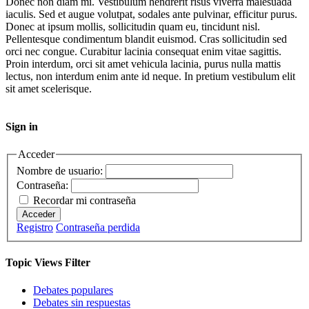
Donec non diam mi. Vestibulum hendrerit risus viverra malesuada
iaculis. Sed et augue volutpat, sodales ante pulvinar, efficitur purus.
Donec at ipsum mollis, sollicitudin quam eu, tincidunt nisl.
Pellentesque condimentum blandit euismod. Cras sollicitudin sed
orci nec congue. Curabitur lacinia consequat enim vitae sagittis.
Proin interdum, orci sit amet vehicula lacinia, purus nulla mattis
lectus, non interdum enim ante id neque. In pretium vestibulum elit
sit amet scelerisque.
Sign in
Acceder
Nombre de usuario:
Contraseña:
Recordar mi contraseña
Acceder
Registro
Contraseña perdida
Topic Views Filter
Debates populares
Debates sin respuestas