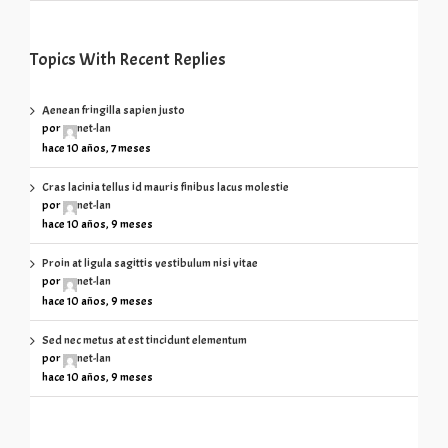
Topics With Recent Replies
Aenean fringilla sapien justo
por
net-lan
hace 10 años, 7 meses
Cras lacinia tellus id mauris finibus lacus molestie
por
net-lan
hace 10 años, 9 meses
Proin at ligula sagittis vestibulum nisi vitae
por
net-lan
hace 10 años, 9 meses
Sed nec metus at est tincidunt elementum
por
net-lan
hace 10 años, 9 meses