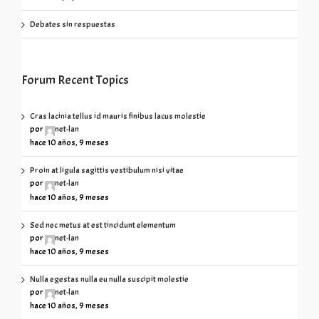
Debates sin respuestas
Forum Recent Topics
Cras lacinia tellus id mauris finibus lacus molestie
por
net-lan
hace 10 años, 9 meses
Proin at ligula sagittis vestibulum nisi vitae
por
net-lan
hace 10 años, 9 meses
Sed nec metus at est tincidunt elementum
por
net-lan
hace 10 años, 9 meses
Nulla egestas nulla eu nulla suscipit molestie
por
net-lan
hace 10 años, 9 meses