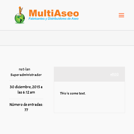
net-lan
#900
Superadministrador
30 diciembre, 2015 a
las 6:12 am
This is some text.
Número de entradas:
77