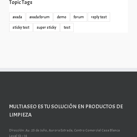
Topic Tags
avada
avada forum
demo
forum
reply test
sticky test
super sticky
test
MULTIASEO ES TU SOLUCIÓN EN PRODUCTOS DE
LIMPIEZA
Dirección: Av. 25 de Julio, Aurora Estrada, Centro Comercial Casa Blanca
Local 13 – 14