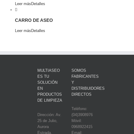
Leer más
Detalles
CARRO DE ASEO
Leer más
Detalles
MULTIASEO
SOMOS
ES TU
FABRICANTES
SOLUCIÓN
Y
EN
DISTRIBUIDORES
PRODUCTOS
DIRECTOS
DE LIMPIEZA
Teléfono:
Dirección: Av.
(04)3908976
25 de Julio,
Móvil:
Aurora
0968922415
Estrada,
Email: