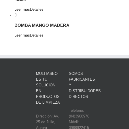
Leer más
Detalles
BOMBA MANGO MADERA
Leer más
Detalles
MULTIASEO
SOMOS
ES TU
FABRICANTES
SOLUCIÓN
Y
EN
DISTRIBUIDORES
PRODUCTOS
DIRECTOS
DE LIMPIEZA
Teléfono:
Dirección: Av.
(04)3908976
25 de Julio,
Móvil:
Aurora
0968922415