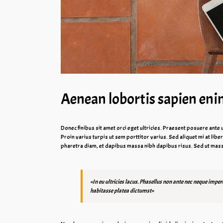
Aenean lobortis sapien eni
Donec finibus sit amet orci eget ultricies. Praesent posuere ante 
Proin varius turpis ut sem porttitor varius. Sed aliquet mi at li
pharetra diam, et dapibus massa nibh dapibus risus. Sed ut ma
«In eu ultricies lacus. Phasellus non ante nec neque impe
habitasse platea dictumst»