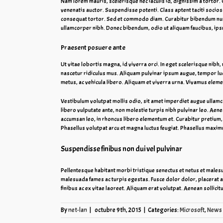
Nam lorem mauris, scelerisque nec iaculis id, dignissim a tortor. Q
venenatis auctor. Suspendisse potenti. Class aptent taciti socio
consequat tortor. Sed et commodo diam. Curabitur bibendum nunc
ullamcorper nibh. Donec bibendum, odio ut aliquam faucibus, ipsum
Praesent posuere ante
Ut vitae lobortis magna, id viverra orci. In eget scelerisque nibh
nascetur ridiculus mus. Aliquam pulvinar ipsum augue, tempor luc
metus, ac vehicula libero. Aliquam et viverra urna. Vivamus elem
Vestibulum volutpat mollis odio, sit amet imperdiet augue ullamcor
libero vulputate ante, non molestie turpis nibh pulvinar leo. Aen
accumsan leo, in rhoncus libero elementum et. Curabitur pretium, 
Phasellus volutpat arcu et magna luctus feugiat. Phasellus maximu
Suspendisse finibus non dui vel pulvinar
Pellentesque habitant morbi tristique senectus et netus et males
malesuada fames ac turpis egestas. Fusce dolor dolor, placerat a
finibus ac ex vitae laoreet. Aliquam erat volutpat. Aenean sollicit
By
net-lan
|
octubre 9th, 2015
|
Categories:
Microsoft
,
News