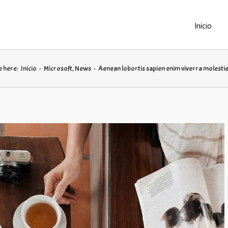
Inicio
e here:
Inicio
-
Microsoft
,
News
-
Aenean lobortis sapien enim viverra molesti