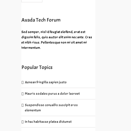
Avada Tech Forum
Sed semper, nisl id feugiat eleifend, erat est
digssim felis, quis auctor elit enim nec ante. Cras
et nibh risus. Pellentesque non mi sit amet mi
intermentum.
Popular Topics
Aenean fringilla sapien justo
Mauris sodales purus a dolor laoreet
Suspendisse convallis suscipit eros
elementum
In hac habitasse platea dictumst