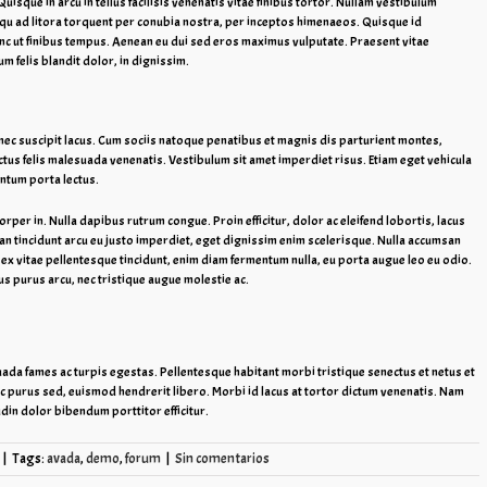
uisque in arcu in tellus facilisis venenatis vitae finibus tortor. Nullam vestibulum
squ ad litora torquent per conubia nostra, per inceptos himenaeos. Quisque id
 ut finibus tempus. Aenean eu dui sed eros maximus vulputate. Praesent vitae
 felis blandit dolor, in dignissim.
, nec suscipit lacus. Cum sociis natoque penatibus et magnis dis parturient montes,
tus felis malesuada venenatis. Vestibulum sit amet imperdiet risus. Etiam eget vehicula
entum porta lectus.
per in. Nulla dapibus rutrum congue. Proin efficitur, dolor ac eleifend lobortis, lacus
ean tincidunt arcu eu justo imperdiet, eget dignissim enim scelerisque. Nulla accumsan
ex vitae pellentesque tincidunt, enim diam fermentum nulla, eu porta augue leo eu odio.
s purus arcu, nec tristique augue molestie ac.
uada fames ac turpis egestas. Pellentesque habitant morbi tristique senectus et netus et
c purus sed, euismod hendrerit libero. Morbi id lacus at tortor dictum venenatis. Nam
udin dolor bibendum porttitor efficitur.
|
Tags:
avada
,
demo
,
forum
|
Sin comentarios