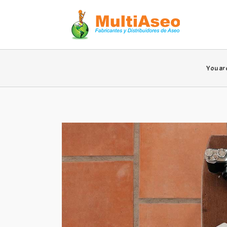
You ar
View
Larger
Image