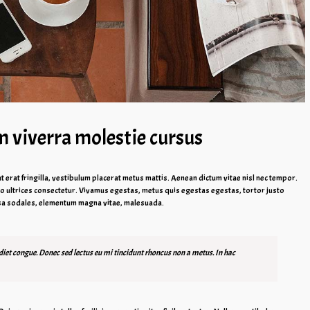
m viverra molestie cursus
ut erat fringilla, vestibulum placerat metus mattis. Aenean dictum vitae nisl nec tempor.
bero ultrices consectetur. Vivamus egestas, metus quis egestas egestas, tortor justo
ssa sodales, elementum magna vitae, malesuada.
rdiet congue. Donec sed lectus eu mi tincidunt rhoncus non a metus. In hac