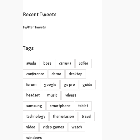
Recent Tweets
Twitter Tweets
Tags
avada
bose
camera
coffee
conference
demo
desktop
forum
google
go pro
guide
headset
music
release
samsung
smartphone
tablet
technology
themefusion
travel
video
video games
watch
windows