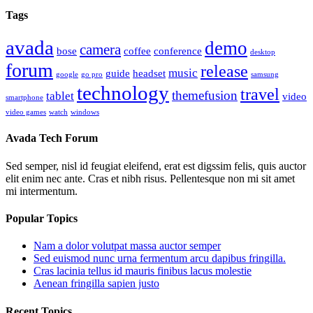
Tags
avada
demo
camera
bose
coffee
conference
desktop
forum
release
music
guide
headset
google
go pro
samsung
technology
travel
themefusion
tablet
video
smartphone
video games
watch
windows
Avada Tech Forum
Sed semper, nisl id feugiat eleifend, erat est digssim felis, quis auctor
elit enim nec ante. Cras et nibh risus. Pellentesque non mi sit amet
mi intermentum.
Popular Topics
Nam a dolor volutpat massa auctor semper
Sed euismod nunc urna fermentum arcu dapibus fringilla.
Cras lacinia tellus id mauris finibus lacus molestie
Aenean fringilla sapien justo
Recent Topics