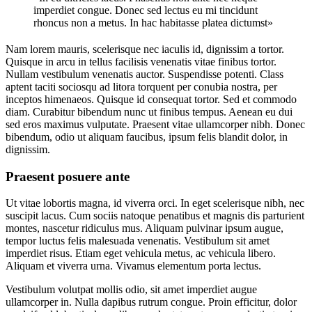
imperdiet congue. Donec sed lectus eu mi tincidunt
rhoncus non a metus. In hac habitasse platea dictumst»
Nam lorem mauris, scelerisque nec iaculis id, dignissim a tortor.
Quisque in arcu in tellus facilisis venenatis vitae finibus tortor.
Nullam vestibulum venenatis auctor. Suspendisse potenti. Class
aptent taciti sociosqu ad litora torquent per conubia nostra, per
inceptos himenaeos. Quisque id consequat tortor. Sed et commodo
diam. Curabitur bibendum nunc ut finibus tempus. Aenean eu dui
sed eros maximus vulputate. Praesent vitae ullamcorper nibh. Donec
bibendum, odio ut aliquam faucibus, ipsum felis blandit dolor, in
dignissim.
Praesent posuere ante
Ut vitae lobortis magna, id viverra orci. In eget scelerisque nibh, nec
suscipit lacus. Cum sociis natoque penatibus et magnis dis parturient
montes, nascetur ridiculus mus. Aliquam pulvinar ipsum augue,
tempor luctus felis malesuada venenatis. Vestibulum sit amet
imperdiet risus. Etiam eget vehicula metus, ac vehicula libero.
Aliquam et viverra urna. Vivamus elementum porta lectus.
Vestibulum volutpat mollis odio, sit amet imperdiet augue
ullamcorper in. Nulla dapibus rutrum congue. Proin efficitur, dolor