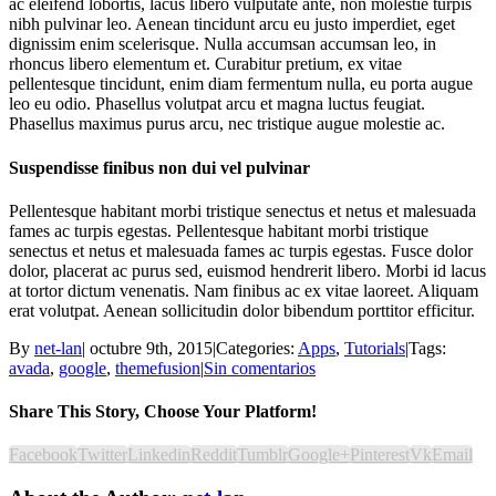
ac eleifend lobortis, lacus libero vulputate ante, non molestie turpis
nibh pulvinar leo. Aenean tincidunt arcu eu justo imperdiet, eget
dignissim enim scelerisque. Nulla accumsan accumsan leo, in
rhoncus libero elementum et. Curabitur pretium, ex vitae
pellentesque tincidunt, enim diam fermentum nulla, eu porta augue
leo eu odio. Phasellus volutpat arcu et magna luctus feugiat.
Phasellus maximus purus arcu, nec tristique augue molestie ac.
Suspendisse finibus non dui vel pulvinar
Pellentesque habitant morbi tristique senectus et netus et malesuada
fames ac turpis egestas. Pellentesque habitant morbi tristique
senectus et netus et malesuada fames ac turpis egestas. Fusce dolor
dolor, placerat ac purus sed, euismod hendrerit libero. Morbi id lacus
at tortor dictum venenatis. Nam finibus ac ex vitae laoreet. Aliquam
erat volutpat. Aenean sollicitudin dolor bibendum porttitor efficitur.
By
net-lan
|
octubre 9th, 2015
|
Categories:
Apps
,
Tutorials
|
Tags:
avada
,
google
,
themefusion
|
Sin comentarios
Share This Story, Choose Your Platform!
Facebook
Twitter
Linkedin
Reddit
Tumblr
Google+
Pinterest
Vk
Email