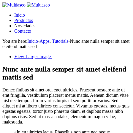
Inicio
Productos
Novedades
Contacto
You are here:
Inicio
-
Apps
,
Tutorials
-
Nunc ante nulla semper sit amet
eleifend mattis sed
View Larger Image
Nunc ante nulla semper sit amet eleifend
mattis sed
Donec finibus sit amet orci eget ultricies. Praesent posuere ante ut
erat fringilla, vestibulum placerat metus mattis. Aenean dictum vitae
nisl nec tempor. Proin varius turpis ut sem porttitor varius. Sed
aliquet mi at libero ultrices consectetur. Vivamus egestas, metus quis
egestas egestas, tortor justo pharetra diam, et dapibus massa nibh
dapibus risus. Sed ut massa sodales, elementum magna vitae,
malesuada.
«In eu ultricies lacus. Phasellus non ante nec neque