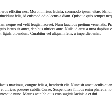
 eros efficitur nec. Morbi in risus lacinia, commodo ipsum vitae, blandi
 tincidunt felis, id euismod odio lectus a diam. Quisque quis semper ne
uam neque sed velit feugiat laoreet. Nam faucibus pretium venenatis. Pra
 quis lectus sit amet, dapibus ultrices ante. Nulla id arcu a urna dapibus 
tor ligula bibendum. Curabitur vel aliquam felis, a imperdiet enim.
 maximus, congue felis a, hendrerit elit. Nunc sit amet iaculis quam, e
 et ultrices posuere cubilia Curae; Suspendisse finibus enim pharetra, l
ntesque nunc. Mauris ac nibh quis eros sagittis lacinia a et dui.