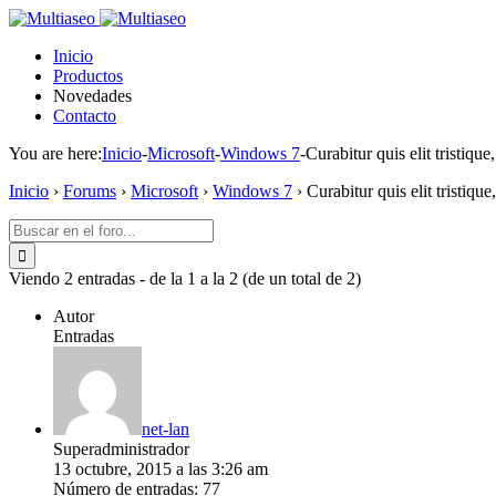
Inicio
Productos
Novedades
Contacto
You are here:
Inicio
-
Microsoft
-
Windows 7
-
Curabitur quis elit tristique,
Inicio
›
Forums
›
Microsoft
›
Windows 7
›
Curabitur quis elit tristique,
Buscar:
Viendo 2 entradas - de la 1 a la 2 (de un total de 2)
Autor
Entradas
net-lan
Superadministrador
13 octubre, 2015 a las 3:26 am
Número de entradas: 77