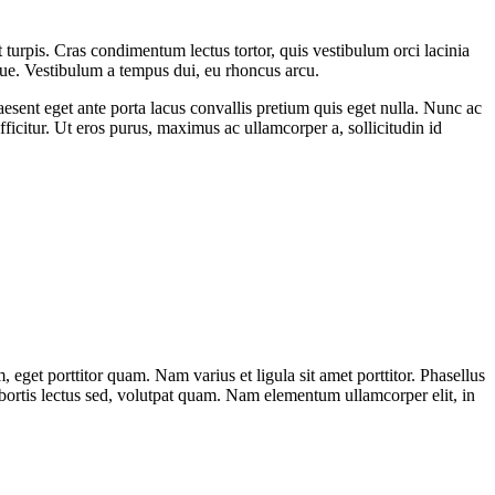
t turpis. Cras condimentum lectus tortor, quis vestibulum orci lacinia
que. Vestibulum a tempus dui, eu rhoncus arcu.
esent eget ante porta lacus convallis pretium quis eget nulla. Nunc ac
efficitur. Ut eros purus, maximus ac ullamcorper a, sollicitudin id
get porttitor quam. Nam varius et ligula sit amet porttitor. Phasellus
obortis lectus sed, volutpat quam. Nam elementum ullamcorper elit, in