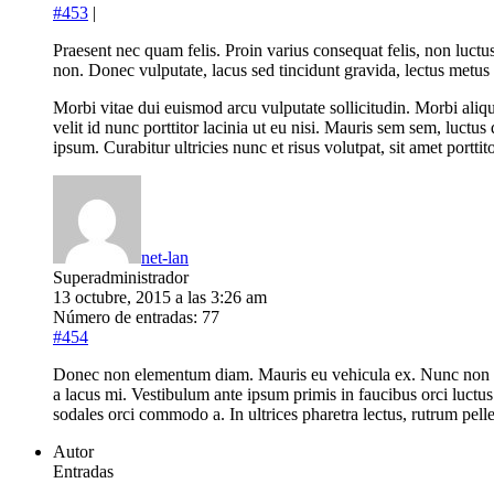
#453
|
Praesent nec quam felis. Proin varius consequat felis, non luctus
non. Donec vulputate, lacus sed tincidunt gravida, lectus metus
Morbi vitae dui euismod arcu vulputate sollicitudin. Morbi aliq
velit id nunc porttitor lacinia ut eu nisi. Mauris sem sem, luctus
ipsum. Curabitur ultricies nunc et risus volutpat, sit amet portti
net-lan
Superadministrador
13 octubre, 2015 a las 3:26 am
Número de entradas: 77
#454
Donec non elementum diam. Mauris eu vehicula ex. Nunc non lacus
a lacus mi. Vestibulum ante ipsum primis in faucibus orci luctus
sodales orci commodo a. In ultrices pharetra lectus, rutrum pelle
Autor
Entradas