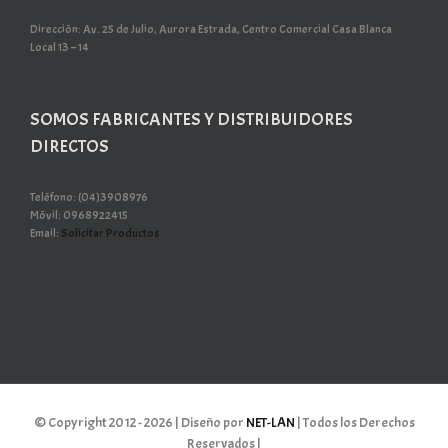
Dirección: Av. 25 de Julio, Aurora Estrada, Centro Comercial Casa Blanca
Local 13 – 14
SOMOS FABRICANTES Y DISTRIBUIDORES
DIRECTOS
Teléfono: (04)3908976
Móvil: 0968922415
Email:
Solicitar Productos
© Copyright 2012 -
2026 | Diseño por
NET-LAN
| Todos los Derechos
Reservados |