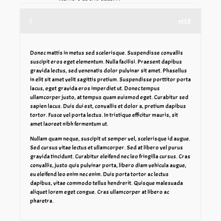
|
#468
Donec mattis in metus sed scelerisque. Suspendisse convallis
suscipit eros eget elementum. Nulla facilisi. Praesent dapibus
gravida lectus, sed venenatis dolor pulvinar sit amet. Phasellus
in elit sit amet velit sagittis pretium. Suspendisse porttitor porta
lacus, eget gravida eros imperdiet ut. Donec tempus
ullamcorper justo, at tempus quam euismod eget. Curabitur sed
sapien lacus. Duis dui est, convallis et dolor a, pretium dapibus
tortor. Fusce vel porta lectus. In tristique efficitur mauris, sit
amet laoreet nibh fermentum ut.
Nullam quam neque, suscipit ut semper vel, scelerisque id augue.
Sed cursus vitae lectus et ullamcorper. Sed at libero vel purus
gravida tincidunt. Curabitur eleifend nec leo fringilla cursus. Cras
convallis, justo quis pulvinar porta, libero diam vehicula augue,
eu eleifend leo enim nec enim. Duis porta tortor ac lectus
dapibus, vitae commodo tellus hendrerit. Quisque malesuada
aliquet lorem eget congue. Cras ullamcorper at libero ac
pharetra.