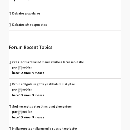
Debates populares
Debates sin respuestas
Forum Recent Topics
Cras lacinia tellus id mauris finibus lacus molestie
por
net-lan
hace 10 años, 9 meses
Proin at ligula sagittis vestibulum nisi vitae
por
net-lan
hace 10 años, 9 meses
Sed nec metus at est tincidunt elementum
por
net-lan
hace 10 años, 9 meses
Nulla egestas nulla eu nulla suscipit molestie