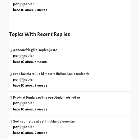
por
net-lan
hace 10 años, 9 meses
Topics With Recent Replies
Aenean fringilla sapien justo
por
net-lan
hace 10 años, 7 meses
Cras lacinia tellus id mauris finibus lacus molestie
por
net-lan
hace 10 años, 9 meses
Proin at ligula sagittis vestibulum nisi vitae
por
net-lan
hace 10 años, 9 meses
Sed nec metus at est tincidunt elementum
por
net-lan
hace 10 años, 9 meses