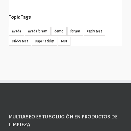
Topic Tags
avada
avada forum
demo
forum
reply test
sticky test
super sticky
test
MULTIASEO ES TU SOLUCIÓN EN PRODUCTOS DE
LIMPIEZA